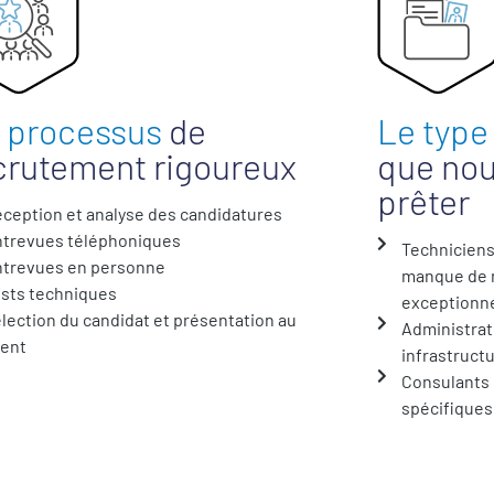
 processus
de
Le type
crutement rigoureux
que nou
prêter
ception et analyse des candidatures
ntrevues téléphoniques
Techniciens 
ntrevues en personne
manque de m
sts techniques
exceptionne
lection du candidat et présentation au
Administrat
ient
infrastruct
Consulants 
spécifiques