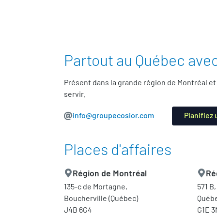
Partout au Québec ave
Présent dans la grande région de Montréal e
servir.
info@groupecosior.com
Planifiez
Places d'affaires
Région de Montréal
Ré
135-c de Mortagne,
571 B,
Boucherville (Québec)
Québe
J4B 6G4
G1E 3