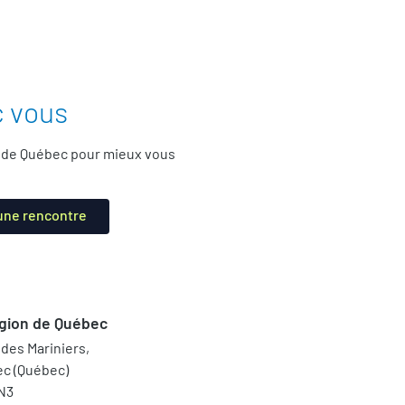
c vous
t de Québec pour mieux vous
 une rencontre
gion de Québec
 des Mariniers,
c (Québec)
N3