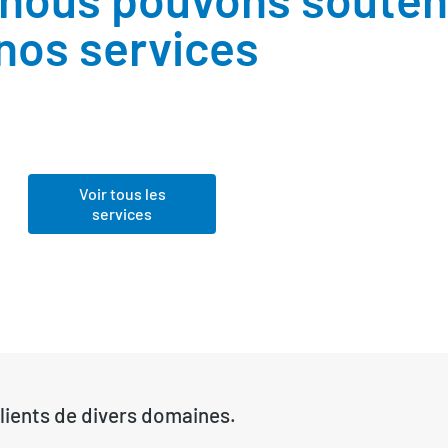
 nos services
Voir toutes les
industries
Voir tous les
services
lients de divers domaines.